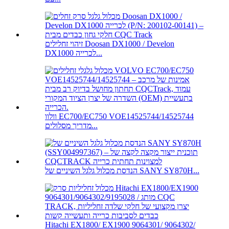
זיהוי זחלילים Doosan DX1000 / Develon
DX1000 לכרייה...
וולוו EC700/EC750 VOE14525744/14525744
מדריך מסלולים...
הנדסת מכלול גלגל השיניים של SANY SY870H...
Hitachi EX1800/ EX1900 9064301/ 9064302/