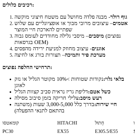
רכיבים כלולים:
גוף רולר
- מבנה פלדה מחושל עם משטח חיצוני מוקשה
אטמים
– עיצובים מרובי מבוך או אופציונליים עם שלוש
שפתיים להארכת חיי המוצר
מיסבים
– מיסבי גלילה מחודדים לעומס גבוה (נפוצים
בגרסאות OEM)
אוגנים
- עיצוב מחוזק למניעת ירידה מהפסים
מערכת פיר ותמיכה
– תצורות בורג או לחיצה
תרחישי החלפה נפוצים:
בלאי גלוי:
נקודות שטוחות >10% מקוטר הגליל או נזק
לאוגן
כשל אטם:
דליפת גריז נראית סביב קצוות הגליל
רעש מיסב:
צלילי חריקה בזמן סיבוב מסילה
חיי שירות:
בדרך כלל 3,000-5,000 שעות (משתנה
בהתאם לתנאי ההפעלה)
חָתוּל
HITACHI
קומאטסו
PC30
EX55
E305.5/E55