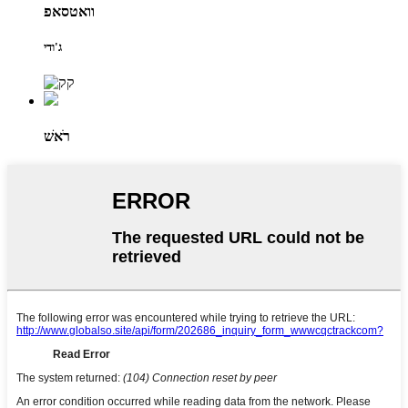
וואטסאפ
ג'ודי
רֹאשׁ