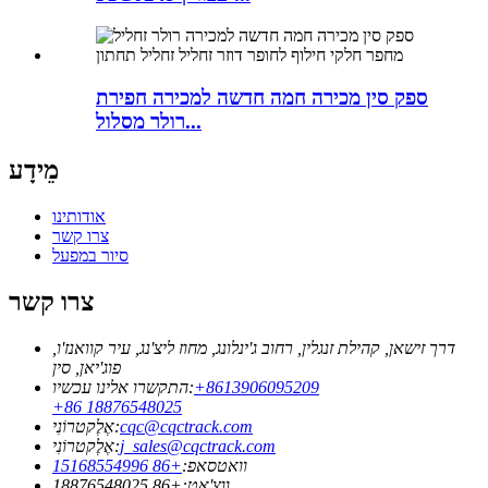
ספק סין מכירה חמה חדשה למכירה חפירת
רולר מסלול...
מֵידָע
אודותינו
צרו קשר
סיור במפעל
צרו קשר
דרך זישאן, קהילת זנגלין, רחוב ג'ינלונג, מחוז ליצ'נג, עיר קוואנז'ו,
פוג'יאן, סין
‎+8613906095209
התקשרו אלינו עכשיו:
+86 18876548025
cqc@cqctrack.com
אֶלֶקטרוֹנִי:
j_sales@cqctrack.com
אֶלֶקטרוֹנִי:
וואטסאפ:
+86 15168554996
ווצ'אט:
+86 18876548025