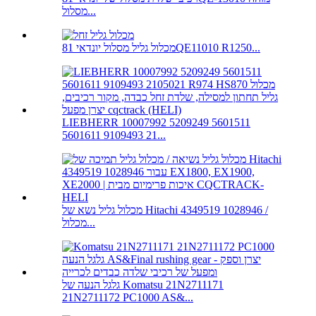
מסלול...
מכלול גליל מסלול יונדאי 81QE11010 R1250...
LIEBHERR 10007992 5209249 5601511
5601611 9109493 21...
מכלול גליל נשא של Hitachi 4349519 1028946 /
מכלול...
גלגל הנעה של Komatsu 21N2711171
21N2711172 PC1000 AS&...