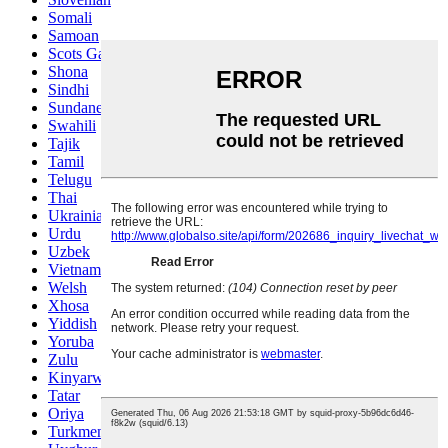
Somali
Samoan
Scots Gaelic
Shona
Sindhi
Sundanese
Swahili
Tajik
Tamil
Telugu
Thai
Ukrainian
Urdu
Uzbek
Vietnamese
Welsh
Xhosa
Yiddish
Yoruba
Zulu
Kinyarwanda
Tatar
Oriya
Turkmen