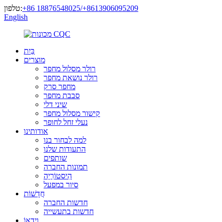
‎+86 18876548025/+8613906095209
טלפון:
English
בַּיִת
מוצרים
רולר מסלול מחפר
רולר נושאת מחפר
מחפר סרק
סבבת מחפר
שיני דלי
קישור מסלול מחפר
נעלי זחל לחופר
אודותינו
למה לבחור בנו
התעודות שלנו
שותפים
תמונות החברה
הִיסטוֹרִיָה
סיור במפעל
חֲדָשׁוֹת
חדשות החברה
חדשות בתעשייה
וִידֵאוֹ