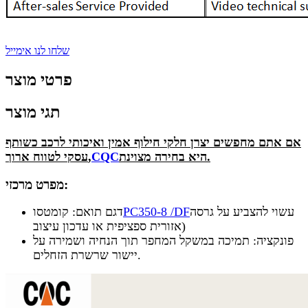
שלחו לנו אימייל
פרטי מוצר
תגי מוצר
אם אתם מחפשים יצרן חלקי חילוף אמין ואיכותי לרכב כשותף
היא בחירה מצוינת.
CQC
עסקי לטווח ארוך,
מפרט מרכזי:
עשוי להצביע על גרסה
PC350-8 /DF
דגם תואם: קומטסו
אזורית ספציפית או עדכון עיצוב)
פונקציה: תמיכה במשקל המחפר תוך הנחיה ושמירה על
יישור שרשרת הזחלים.