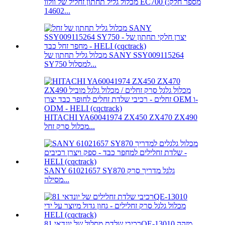
מכלול גליל תחתון זחליל של וולוו EC700 (מספר חלק:
14602...
מכלול גליל תחתון של SANY SSY009115264
SY750 למסלול...
HITACHI YA60041974 ZX450 ZX470 ZX490
מכלול סרק זחל...
SANY 61021657 SY870 גלגל מדריך סרק
מסילה...
רכיבי שלדת מסלול של יונדאי 81QE-13010 מזהה