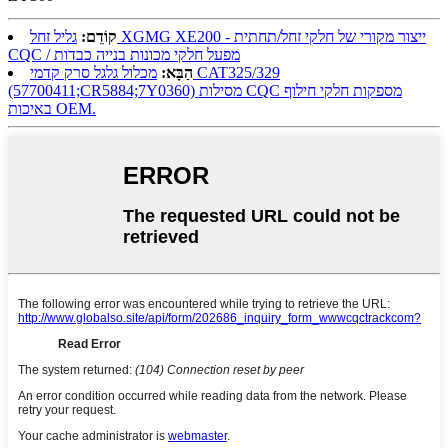
קוֹדֵם:
גליל זחל XGMG XE200 - ייצור מקורי של חלקי זחל/תחתית
CQC / מפעל חלקי מכונות בנייה כבדות
הַבָּא:
מכלול גלגל סרק קדמי CAT325/329
(57700411;CR5884;7Y0360) מסילות CQC מספקות חלקי חילוף
באיכות OEM.