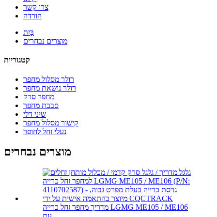
צרו קשר
הורדה
בַּיִת
מוצרים נבחרים
קטגוריות
רולר מסלול מחפר
רולר נושאת מחפר
מחפר סרק
סבבת מחפר
שיני דלי
קישור מסלול מחפר
נעלי זחל לחופר
מוצרים נבחרים
מדריך מחפר זחל כרייה LGMG ME105 / ME106
עם...