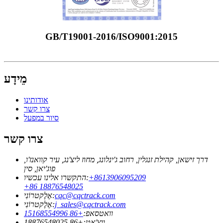
GB/T19001-2016/ISO9001:2015
מֵידָע
אודותינו
צרו קשר
סיור במפעל
צרו קשר
דרך זישאן, קהילת זנגלין, רחוב ג'ינלונג, מחוז ליצ'נג, עיר קוואנז'ו,
פוג'יאן, סין
‎+8613906095209
התקשרו אלינו עכשיו:
+86 18876548025
cqc@cqctrack.com
אֶלֶקטרוֹנִי:
j_sales@cqctrack.com
אֶלֶקטרוֹנִי:
וואטסאפ:
+86 15168554996
ווצ'אט:
+86 18876548025