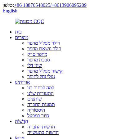
‎+86 18876548025/+8613906095209
טלפון:
English
בַּיִת
מוצרים
רולר מסלול מחפר
רולר נושאת מחפר
מחפר סרק
סבבת מחפר
שיני דלי
קישור מסלול מחפר
נעלי זחל לחופר
אודותינו
למה לבחור בנו
התעודות שלנו
שותפים
תמונות החברה
הִיסטוֹרִיָה
סיור במפעל
חֲדָשׁוֹת
חדשות החברה
חדשות בתעשייה
וִידֵאוֹ