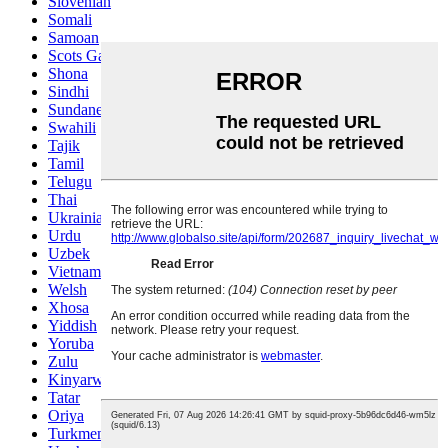
Slovenian
Somali
Samoan
Scots Gaelic
Shona
Sindhi
Sundanese
Swahili
Tajik
Tamil
Telugu
Thai
Ukrainian
Urdu
Uzbek
Vietnamese
Welsh
Xhosa
Yiddish
Yoruba
Zulu
Kinyarwanda
Tatar
Oriya
Turkmen