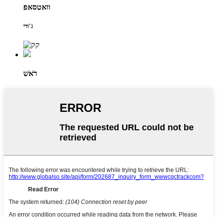
וואטסאפ
ג'ודי
רֹאשׁ