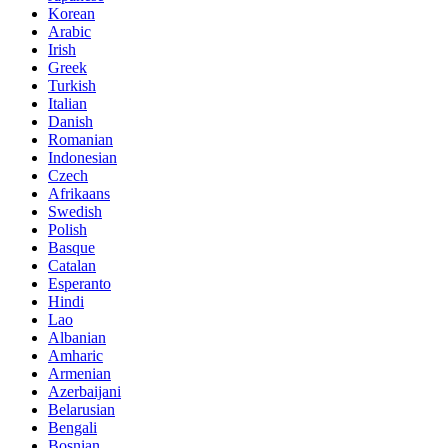
Korean
Arabic
Irish
Greek
Turkish
Italian
Danish
Romanian
Indonesian
Czech
Afrikaans
Swedish
Polish
Basque
Catalan
Esperanto
Hindi
Lao
Albanian
Amharic
Armenian
Azerbaijani
Belarusian
Bengali
Bosnian