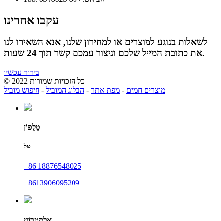
עקבו אחרינו
לשאלות בנוגע למוצרים או למחירון שלנו, אנא השאירו לנו
את כתובת המייל שלכם וניצור עמכם קשר תוך 24 שעות.
בירור עכשיו
© כל הזכויות שמורות 2022
מוצרים חמים
-
מפת אתר
-
הבלוג המוביל
-
חיפוש מוביל
טֵלֵפוֹן
טל
+86 18876548025
‎+8613906095209
אֶלֶקטרוֹנִי